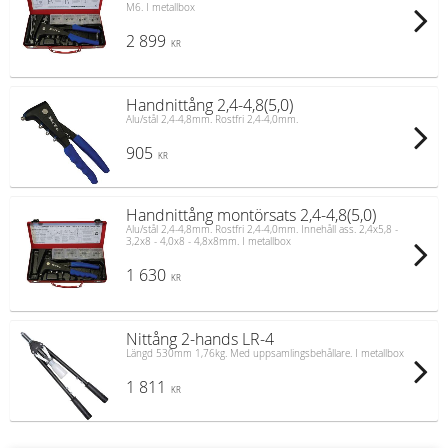
M6. I metallbox
2 899
KR
Handnittång 2,4-4,8(5,0)
Alu/stål 2,4-4,8mm. Rostfri 2,4-4,0mm.
905
KR
Handnittång montörsats 2,4-4,8(5,0)
Alu/stål 2,4-4,8mm. Rostfri 2,4-4,0mm. Innehåll ass. 2,4x5,8 -
3,2x8 - 4,0x8 - 4,8x8mm. I metallbox
1 630
KR
Nittång 2-hands LR-4
Längd 530mm 1,76kg. Med uppsamlingsbehållare. I metallbox
1 811
KR