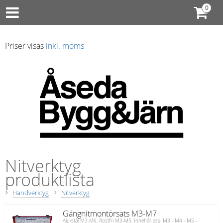
Priser visas
inkl. moms
Nitverktyg
produktlista
Handverktyg
Nitverktyg
Gängnitmontörsats M3-M7
Alu/stål M3-M6. Rostfri M3-M5. Innehåll ass. M3 - M4 - M5 -