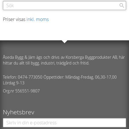
Priser visas
inkl. moms
Åseda Bygg & Järn ägs och drivs av Korsberga Byggprodukter AB, här
hittar du allt till bygg, industri, trädgård och fritid.
Telefon: 0474-773050 Öppettider: Måndag-Fredag, 06,30-17,00
Lördag 9-13
Org.nr 556551-9807
Nyhetsbrev