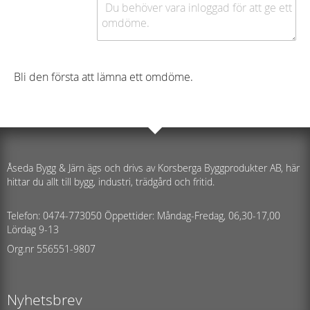
Bli den första att lämna ett omdöme.
Åseda Bygg & Järn ägs och drivs av Korsberga Byggprodukter AB, här
hittar du allt till bygg, industri, trädgård och fritid.
Telefon: 0474-773050 Öppettider: Måndag-Fredag, 06,30-17,00
Lördag 9-13
Org.nr 556551-9807
Nyhetsbrev