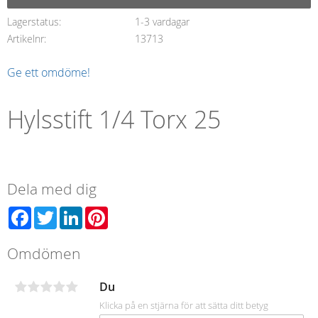
Lagerstatus
1-3 vardagar
Artikelnr
13713
Ge ett omdöme!
Hylsstift 1/4 Torx 25
Dela med dig
Facebook
Twitter
LinkedIn
Pinterest
Omdömen
Du
Klicka på en stjärna för att sätta ditt betyg