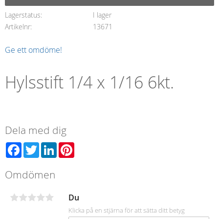
Lagerstatus
I lager
Artikelnr
13671
Ge ett omdöme!
Hylsstift 1/4 x 1/16 6kt.
Dela med dig
Facebook
Twitter
LinkedIn
Pinterest
Omdömen
Du
Klicka på en stjärna för att sätta ditt betyg