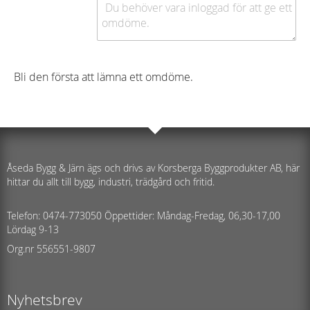
Bli den första att lämna ett omdöme.
Åseda Bygg & Järn ägs och drivs av Korsberga Byggprodukter AB, här
hittar du allt till bygg, industri, trädgård och fritid.
Telefon: 0474-773050 Öppettider: Måndag-Fredag, 06,30-17,00
Lördag 9-13
Org.nr 556551-9807
Nyhetsbrev