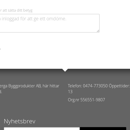
r att sätta ditt betyg
.
erga Byggprodukter AB, här hittar
Telefon: 0474-773050 Öppettider:
d.
13
Org.nr 556551-9807
Nyhetsbrev