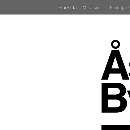
Startsida
Mina sidor
Kundtjäns