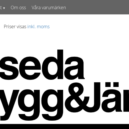
t
Om oss
Våra varumärken
Priser visas
inkl. moms