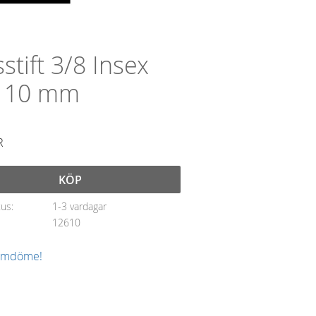
stift 3/8 Insex
. 10 mm
R
KÖP
tus
1-3 vardagar
12610
 omdöme!