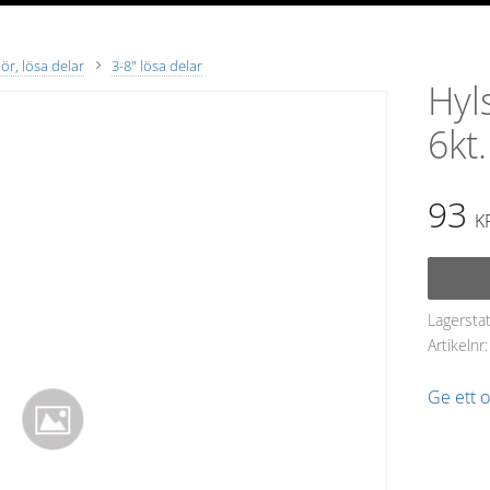
ör, lösa delar
3-8" lösa delar
Hyls
6kt
93
K
Lagersta
Artikelnr
Ge ett