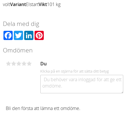
volt
Variant
Elstart
Vikt
101 kg
Dela med dig
Facebook
Twitter
LinkedIn
Pinterest
Omdömen
Du
Klicka på en stjärna för att sätta ditt betyg
Bli den första att lämna ett omdöme.