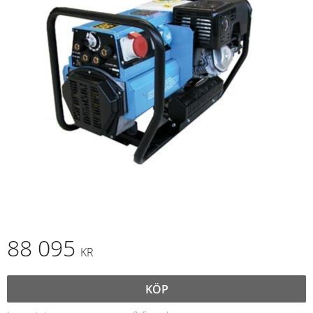
88 095
KR
KÖP