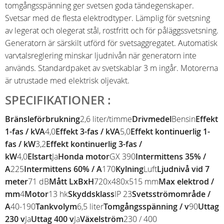
tomgångsspänning ger svetsen goda tändegenskaper.
Svetsar med de flesta elektrodtyper. Lämplig för svetsning
av legerat och olegerat stål, rostfritt och för påläggssvetsning.
Generatorn är särskilt utförd för svetsaggregatet. Automatisk
varvtalsreglering minskar ljudnivån när generatorn inte
används. Standardpaket av svetskablar 3 m ingår. Motorerna
är utrustade med elektrisk oljevakt.
SPECIFIKATIONER :
Bränsleförbrukning
2,6 liter/timme
Drivmedel
Bensin
Effekt
1-fas / kVA
4,0
Effekt 3-fas / kVA
5,0
Effekt kontinuerlig 1-
fas / kW
3,2
Effekt kontinuerlig 3-fas /
kW
4,0
Elstart
Ja
Honda motor
GX 390
Intermittens 35% /
A
225
Intermittens 60% / A
170
Kylning
Luft
Ljudnivå vid 7
meter
71 dB
Mått LxBxH
720x480x515 mm
Max elektrod /
mm
4
Motor
13 hk
Skyddsklass
IP 23
Svetsströmområde /
A
40-190
Tankvolym
6,5 liter
Tomgångsspänning / v
90
Uttag
230 v
Ja
Uttag 400 v
Ja
Växelström
230 / 400