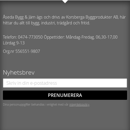
Åseda Bygg & Järn ägs och drivs av Korsberga Byggprodukter AB, här
hittar du allt till bygg, industri, trädgård och fritid.
Telefon: 0474-773050 Öppettider: Måndag-Fredag, 06,30-17,00
Lördag 9-13
Org.nr 556551-9807
Nyhetsbrev
PRENUMERERA
Dina personuppgifter behandlas i enlighet med vår
integritetspolicy
.