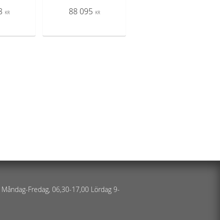
8
88 095
KR
KR
 Måndag-Fredag, 06,30-17,00 Lördag 9-