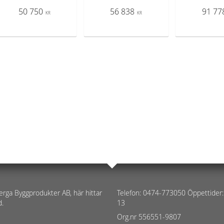
50 750
56 838
91 77
KR
KR
erga Byggprodukter AB, här hittar
Telefon: 0474-773050 Öppettider:
d.
13
Org.nr 556551-9807