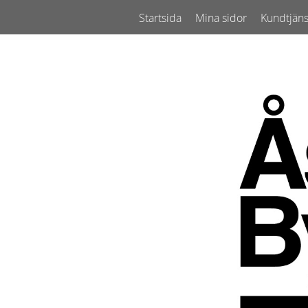
Startsida
Mina sidor
Kundtjäns