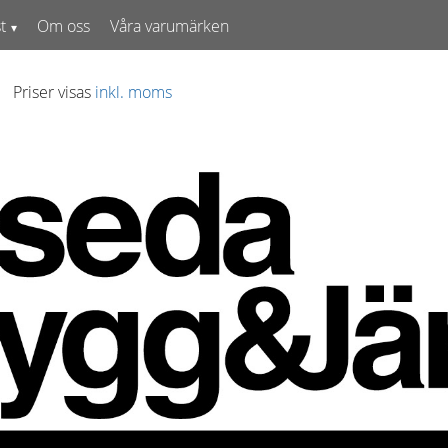
t
Om oss
Våra varumärken
Priser visas
inkl. moms