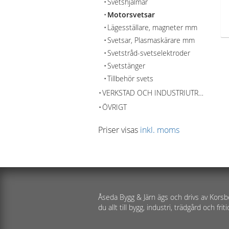
Svetshjälmar
Motorsvetsar
Lägesställare, magneter mm
Svetsar, Plasmaskärare mm
Svetstråd-svetselektroder
Svetstänger
Tillbehör svets
VERKSTAD OCH INDUSTRIUTRUSTNING
ÖVRIGT
Priser visas
inkl. moms
Åseda Bygg & Järn ägs och drivs av Korsb
du allt till bygg, industri, trädgård och friti