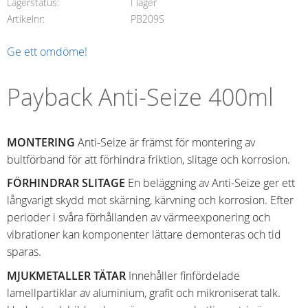
Lagerstatus
I lager
Artikelnr
PB209S
Ge ett omdöme!
Payback Anti-Seize 400ml
MONTERING
Anti-Seize är främst för montering av
bultförband för att förhindra friktion, slitage och korrosion.
FÖRHINDRAR SLITAGE
En beläggning av Anti-Seize ger ett
långvarigt skydd mot skärning, kärvning och korrosion. Efter
perioder i svåra förhållanden av värmeexponering och
vibrationer kan komponenter lättare demonteras och tid
sparas.
MJUKMETALLER TÄTAR
Innehåller finfördelade
lamellpartiklar av aluminium, grafit och mikroniserat talk.