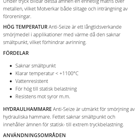
Under tryck bildar dessa ämnen en enhetlig matris över
metallen, vilket Motverkar både slitage och inträngning av
föroreningar.
HÖG TEMPERATUR
Anti-Seize är ett långtidsverkande
smörjmedel i applikationer med värme då den saknar
smältpunkt, vilket förhindrar avrinning.
FÖRDELAR
Saknar smältpunkt
Klarar temperatur < +1100°C
Vattenresistent
För hög till statisk belastning
Resistens mot syror m.m.
HYDRAULHAMMARE
Anti-Seize är utmärkt för smörjning av
hydrauliska hammare. Fettet saknar smältpunkt och
innehåller ämnen för statisk- till extrem tryckbelastning.
ANVÄNDNINGSOMRÅDEN