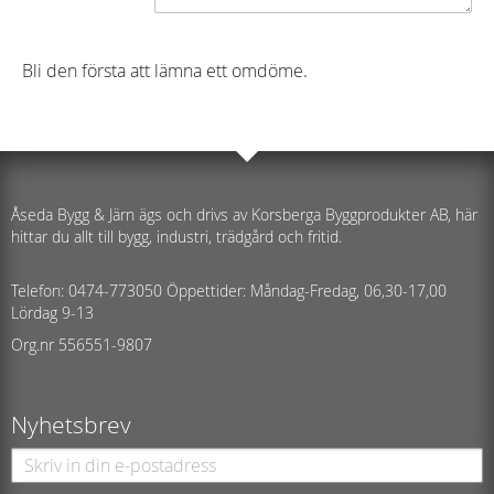
Bli den första att lämna ett omdöme.
Åseda Bygg & Järn ägs och drivs av Korsberga Byggprodukter AB, här
hittar du allt till bygg, industri, trädgård och fritid.
Telefon: 0474-773050 Öppettider: Måndag-Fredag, 06,30-17,00
Lördag 9-13
Org.nr 556551-9807
Nyhetsbrev