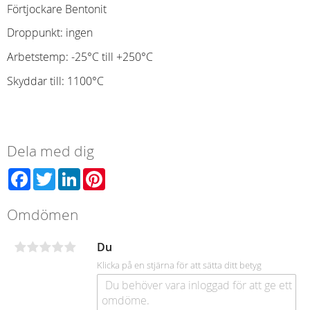
Förtjockare Bentonit
Droppunkt: ingen
Arbetstemp: -25°C till +250°C
Skyddar till: 1100°C
Dela med dig
Facebook
Twitter
LinkedIn
Pinterest
Omdömen
Du
Klicka på en stjärna för att sätta ditt betyg