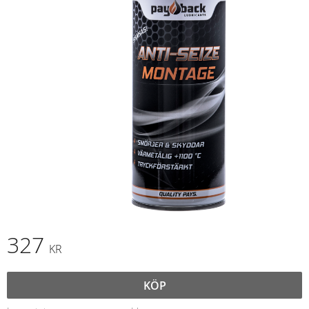
327
KR
KÖP