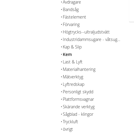
Avdragare
Bandsåg
Fästelement
Förvaring
Högtrycks--ultraljudstvätt
Industridammsugare - våtsug - rengöring
Kap & Slip
Kem
Last & Lyft
Materialhantering
Mätverktyg
Lyftredskap
Personligt skydd
Plattformsvagnar
Skärande verktyg
Sågblad - klingor
Tryckluft
övrigt