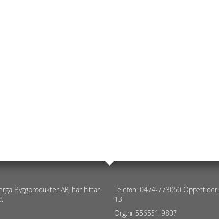
erga Byggprodukter AB, här hittar
Telefon: 0474-773050 Öppettider:
d.
13
Org.nr 556551-9807