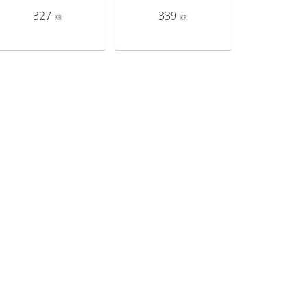
327
339
KR
KR