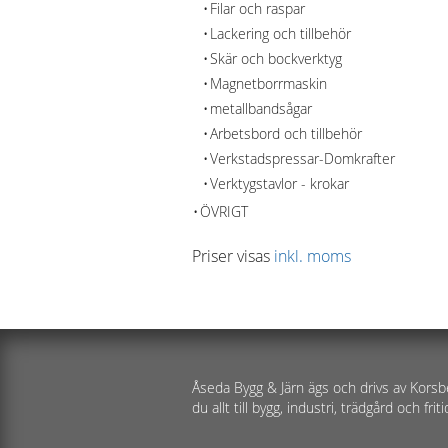
Filar och raspar
Lackering och tillbehör
Skär och bockverktyg
Magnetborrmaskin
metallbandsågar
Arbetsbord och tillbehör
Verkstadspressar-Domkrafter
Verktygstavlor - krokar
ÖVRIGT
Priser visas
inkl. moms
Åseda Bygg & Järn ägs och drivs av Korsb
du allt till bygg, industri, trädgård och friti