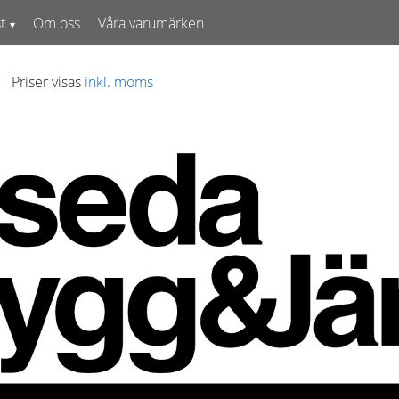
t
Om oss
Våra varumärken
Priser visas
inkl. moms