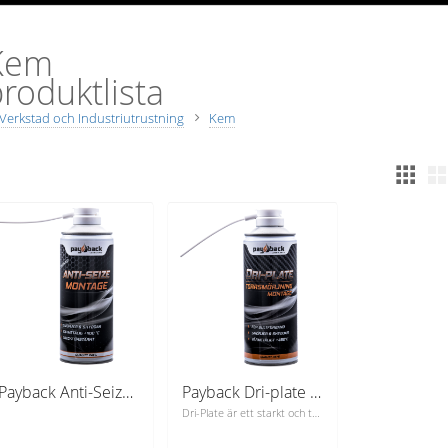
Kem
roduktlista
Verkstad och Industriutrustning
Kem
Payback Anti-Seize 400ml
Payback Dri-plate 400ml
Dri-Plate är ett starkt och torrt smörjmedel som är baserat på ren Molybdendisulfid (MoS2)