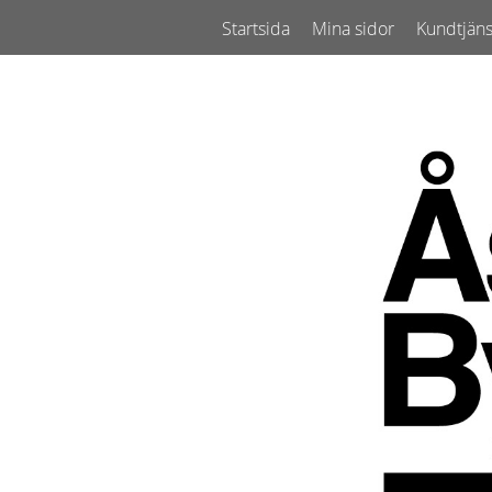
Startsida
Mina sidor
Kundtjäns