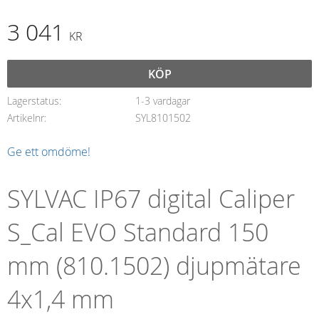
3 041
KR
KÖP
Lagerstatus
1-3 vardagar
Artikelnr
SYL8101502
Ge ett omdöme!
SYLVAC IP67 digital Caliper
S_Cal EVO Standard 150
mm (810.1502) djupmätare
4x1,4 mm