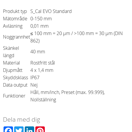
Produkt typ
S_Cal EVO Standard
Mätområde
0-150 mm
Avläsning
0,01 mm
≤ 100 mm = 20 µm / >100 mm = 30 µm (DIN
Noggrannhet
862)
Skänkel
40 mm
längd
Material
Rostfritt stål
Djupmått
4 x 1,4 mm
Skyddsklass
IP67
Data output
Nej
Håll, mm/inch, Preset (max. 99.999),
Funktioner
Nollställning
Dela med dig
Facebook
Twitter
LinkedIn
Pinterest