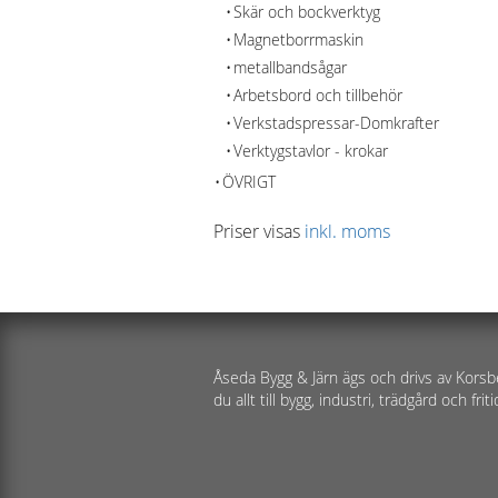
Skär och bockverktyg
Magnetborrmaskin
metallbandsågar
Arbetsbord och tillbehör
Verkstadspressar-Domkrafter
Verktygstavlor - krokar
ÖVRIGT
Priser visas
inkl. moms
Åseda Bygg & Järn ägs och drivs av Korsb
du allt till bygg, industri, trädgård och friti