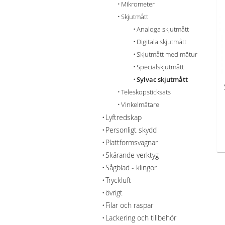
Mikrometer
Skjutmått
Analoga skjutmått
Digitala skjutmått
Skjutmått med mätur
Specialskjutmått
Sylvac skjutmått
Teleskopsticksats
Vinkelmätare
Lyftredskap
Personligt skydd
Plattformsvagnar
Skärande verktyg
Sågblad - klingor
Tryckluft
övrigt
Filar och raspar
Lackering och tillbehör