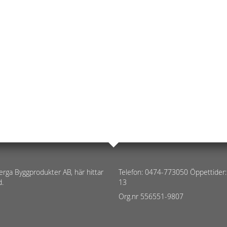
erga Byggprodukter AB, här hittar
Telefon: 0474-773050 Öppettider:
d.
13
Org.nr 556551-9807