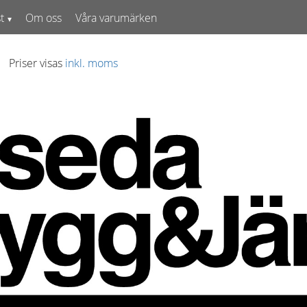
t
Om oss
Våra varumärken
Priser visas
inkl. moms