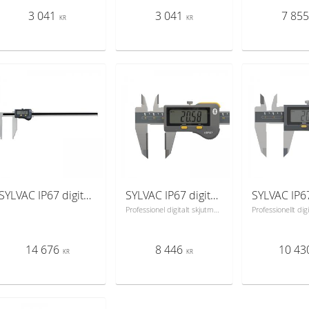
3 041
3 041
7 85
KR
KR
SYLVAC IP67 digitalt skjutmått S_Cal EVO FORM E 300 mm (810.1546) med bluetooth
SYLVAC IP67 digitalt skjutmått S_Cal EVO Smart 200 mm (810.1526) djupmätare 4x1,4 mm
Professionel digitalt skjutmått från schweiziska Sylvac
14 676
8 446
10 43
KR
KR