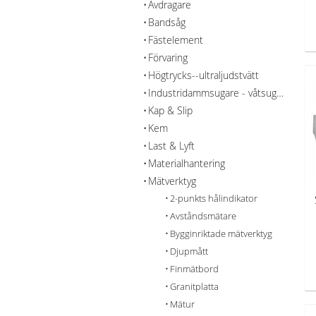
Avdragare
Bandsåg
Fästelement
Förvaring
Högtrycks--ultraljudstvätt
Industridammsugare - våtsug - rengöring
Kap & Slip
Kem
Last & Lyft
Materialhantering
Mätverktyg
2-punkts hålindikator
Avståndsmätare
Bygginriktade mätverktyg
Djupmått
Finmätbord
Granitplatta
Mätur