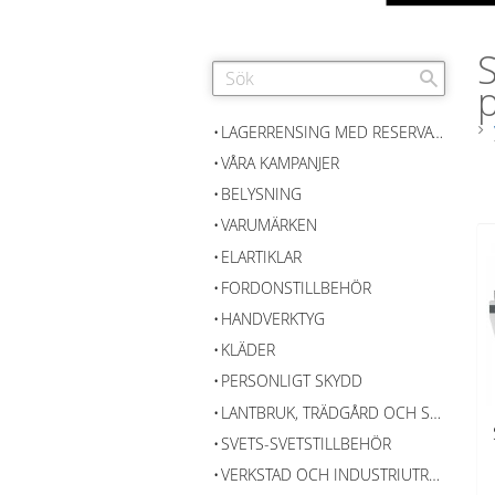
S
p
LAGERRENSING MED RESERVATION FÖR SLUTFÖRSÄLJNING
VÅRA KAMPANJER
BELYSNING
VARUMÄRKEN
ELARTIKLAR
FORDONSTILLBEHÖR
HANDVERKTYG
KLÄDER
PERSONLIGT SKYDD
LANTBRUK, TRÄDGÅRD OCH SKOG
SVETS-SVETSTILLBEHÖR
VERKSTAD OCH INDUSTRIUTRUSTNING