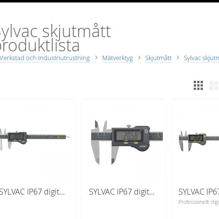
ylvac skjutmått
roduktlista
Verkstad och Industriutrustning
Mätverktyg
Skjutmått
Sylvac skjut
SYLVAC IP67 digital Caliper S_Cal EVO Standard 150 mm (810.1502) djupmätare 4x1,4 mm
SYLVAC IP67 digital Caliper S_Cal EVO Standard 150 mm (810.1507) djuphålsmätare Ø1,5 mm