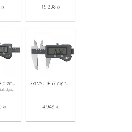
5
19 208
KR
KR
SYLVAC IP67 digitalt skjutmått S_Cal EVO Smart 300 mm (810.1536)
SYLVAC IP67 digitalt skjutmått S_Cal EVO Standard 200 mm (810.1522) djupmätare 4x1,4 mm
Professionellt digitalt skjutmått från schweiziska Sylvac
0
4 948
KR
KR