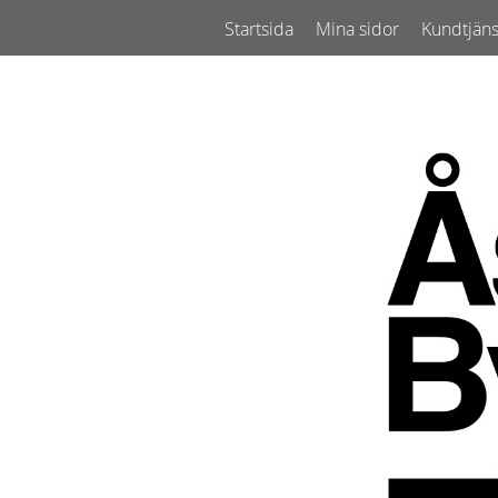
Startsida
Mina sidor
Kundtjäns