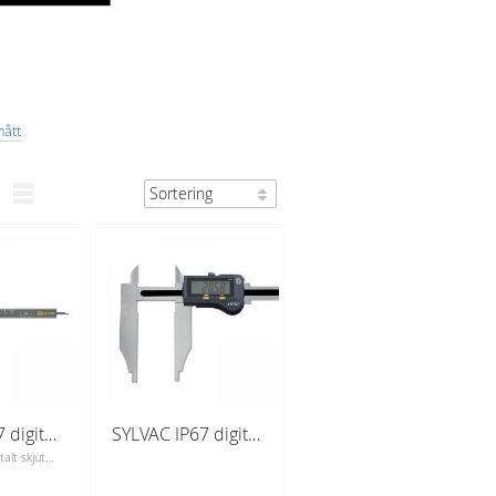
mått
SYLVAC IP67 digitalt skjutmått S_Cal EVO Carbide 150 mm (810.1509) djupmätare 4x1,4 mm
SYLVAC IP67 digitalt skjutmått S_Cal EVO FORM B 500 mm (810.1558) med bluetooth
Professionellt digitalt skjutmått från schweiziska Sylvac