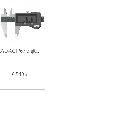
SYLVAC IP67 digitalt skjutmått S_Cal EVO Standard 300 mm (810.1532)
6 540
KR