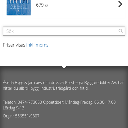
679
KR
Priser visas
inkl. moms
Åseda Bygg & Järn ägs och drivs av Korsberga Byggprodukter AB, här
hittar du allt till bygg, industri, trädgård och fritid.
Telefon: 0474-773050 Öppettider: Måndag-Fredag, 06,30-17,00
Lördag 9-13
Org.nr 556551-9807