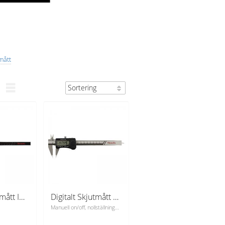
mått
Digital skjutmått IP54 5-200 mm för center avstånd
Digitalt Skjutmått 0-150 mm m. spetsiga käftar
Manuell on/off, nollställningsknapp, omskiftbar mellan mm och tum, flat djupmått.