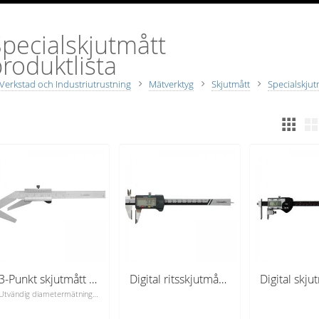
pecialskjutmått
roduktlista
Verkstad och Industriutrustning
Mätverktyg
Skjutmått
Specialskjut
3-Punkt skjutmått 5-40 mm x 0,05 mm
Digital ritsskjutmått 0-150 mm med hårdmetall skänklar
Utvändig diametermätning av 3 och 5 skäriga verktyg.