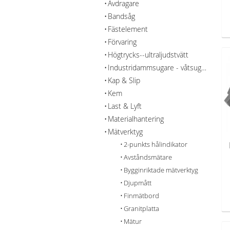
Avdragare
Bandsåg
Fästelement
Förvaring
Högtrycks--ultraljudstvätt
Industridammsugare - våtsug - rengöring
Kap & Slip
Kem
Last & Lyft
Materialhantering
Mätverktyg
2-punkts hålindikator
Avståndsmätare
Bygginriktade mätverktyg
Djupmått
Finmätbord
Granitplatta
Mätur