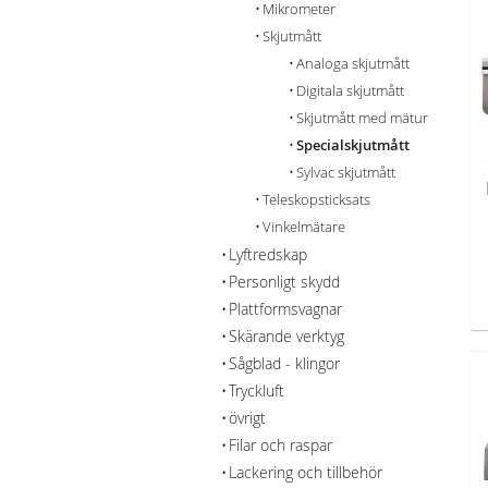
Mikrometer
Skjutmått
Analoga skjutmått
Digitala skjutmått
Skjutmått med mätur
Specialskjutmått
Sylvac skjutmått
Teleskopsticksats
Vinkelmätare
Lyftredskap
Personligt skydd
Plattformsvagnar
Skärande verktyg
Sågblad - klingor
Tryckluft
övrigt
Filar och raspar
Lackering och tillbehör