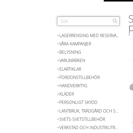
S
p
LAGERRENSING MED RESERVATION FÖR SLUTFÖRSÄLJNING
VÅRA KAMPANJER
BELYSNING
VARUMÄRKEN
ELARTIKLAR
FORDONSTILLBEHÖR
HANDVERKTYG
KLÄDER
PERSONLIGT SKYDD
LANTBRUK, TRÄDGÅRD OCH SKOG
SVETS-SVETSTILLBEHÖR
VERKSTAD OCH INDUSTRIUTRUSTNING