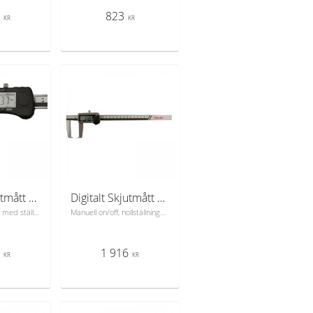
6
823
KR
KR
Digitalt Skjutmått 0-200 mm m ställbar mätskänkel
Digitalt Skjutmått 0-200 mm med inåtvända mätspetsar
Digitalt skjutmått med ställbar mätskänkel. ABS, manuell on/off, nollställningsknapp, omskiftbar mellan mm och tum.
Manuell on/off, nollställningsknapp, omskiftbar mellan mm och tum, flat djupmått.
6
1 916
KR
KR