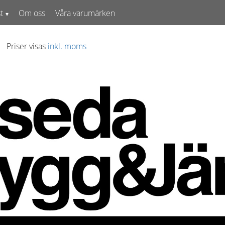
t
Om oss
Våra varumärken
Priser visas
inkl. moms