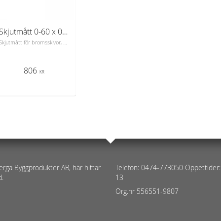
Skjutmått 0-60 x 0,1 mm för bromsskivor
Skjutmått för bromsskivor, mattförkromad skala och nonie. Mätvärdet kan låsas medan skänkeln öppnas.
806
KR
erga Byggprodukter AB, här hittar
Telefon: 0474-773050 Öppettider:
d.
13
Org.nr 556551-9807