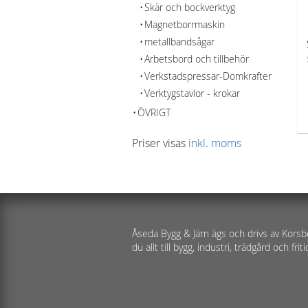
Skär och bockverktyg
Magnetborrmaskin
metallbandsågar
Arbetsbord och tillbehör
Verkstadspressar-Domkrafter
Verktygstavlor - krokar
ÖVRIGT
Priser visas
inkl. moms
Åseda Bygg & Järn ägs och drivs av Korsb
du allt till bygg, industri, trädgård och friti