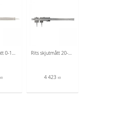
Rits skjutmått 0-150 mm
Rits skjutmått 20-500 mm x 0,05 mm
4 423
KR
KR