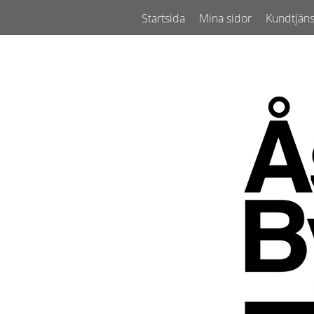
Startsida
Mina sidor
Kundtjäns