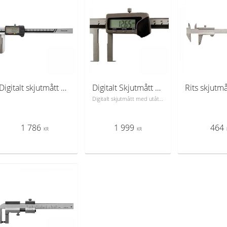
Digitalt skjutmått 18-200 mm med smalar skänklar
Digitalt Skjutmått 25-200 mm med utåtvända mätspetsar
Digitalt skjutmått med utåtvändiga mätspetsar. Manuell on/off, nollställning, växla mellan mm/tum.
1 786
1 999
464
KR
KR