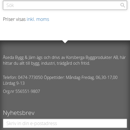
Priser visas
inkl. moms
Åseda Bygg & Järn ägs och drivs av Korsberga Byggprodukter AB, här
hittar du allt till bygg, industri, trädgård och fritid.
Telefon: 0474-773050 Öppettider: Måndag-Fredag, 06,30-17,00
Lördag 9-13
Org.nr 556551-9807
Nyhetsbrev