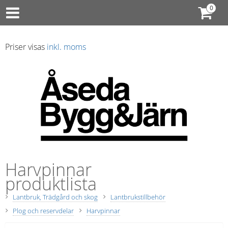
Priser visas
inkl. moms
Harvpinnar
produktlista
Lantbruk, Trädgård och skog
Lantbrukstillbehör
Plog och reservdelar
Harvpinnar