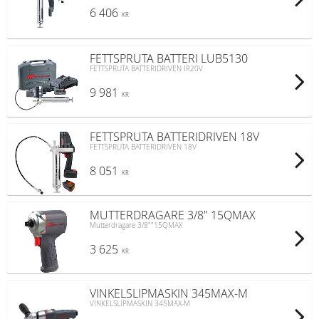
6 406
KR
FETTSPRUTA BATTERI LUB5130
FETTSPRUTA BATTERIDRIVEN IR20V
9 981
KR
FETTSPRUTA BATTERIDRIVEN 18V
FETTSPRUTA BATTERIDRIVEN 18V
8 051
KR
MUTTERDRAGARE 3/8" 15QMAX
Mutterdragare 3/8""15QMAX
3 625
KR
VINKELSLIPMASKIN 345MAX-M
VINKELSLIPMASKIN 345MAX-M