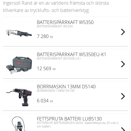
Ingersoll Rand är en av världens främsta och största
tillverkare av trycklufts- och batteriverktyg.
BATTERISPÄRRKAFT W5350
BATTERISPÄRRKAFT W5350
7 280
KR
BATTERISPÄRRKAFT W5350EU-K1
BATTERISPÄRRKAFT W5350EU-K1
12 569
KR
BORRMASKIN 13MM D5140
BORRMASKIN 13MM D5140
6 034
KR
FETTSPRUTA BATTERI LUB5130
FETTSPRUTA BATTERIDRIVEN IR20V. Batterifettspruta 20 volt Li-
Ion batteri.