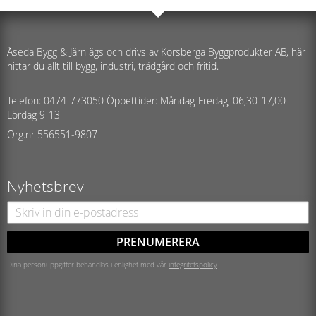
Åseda Bygg & Järn ägs och drivs av Korsberga Byggprodukter AB, här
hittar du allt till bygg, industri, trädgård och fritid.
Telefon: 0474-773050 Öppettider: Måndag-Fredag, 06,30-17,00
Lördag 9-13
Org.nr 556551-9807
Nyhetsbrev
PRENUMERERA
Dina personuppgifter behandlas i enlighet med vår
integritetspolicy
.