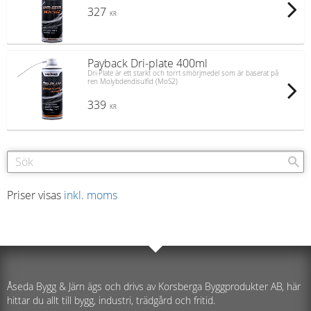
327
KR
Payback Dri-plate 400ml
Dri-Plate är ett starkt och torrt smörjmedel som är baserat på
ren Molybdendisulfid (MoS2)
339
KR
Priser visas
inkl. moms
Åseda Bygg & Järn ägs och drivs av Korsberga Byggprodukter AB, här
hittar du allt till bygg, industri, trädgård och fritid.