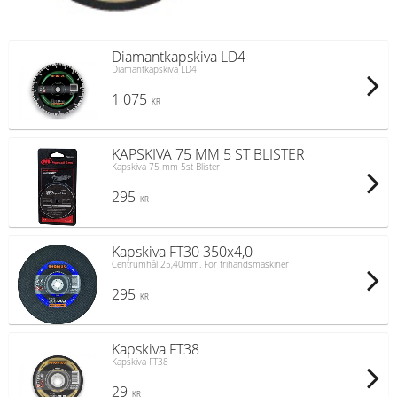
Diamantkapskiva LD4
Diamantkapskiva LD4
1 075
KR
KAPSKIVA 75 MM 5 ST BLISTER
Kapskiva 75 mm 5st Blister
295
KR
Kapskiva FT30 350x4,0
Centrumhål 25,40mm. För frihandsmaskiner
295
KR
Kapskiva FT38
Kapskiva FT38
29
KR