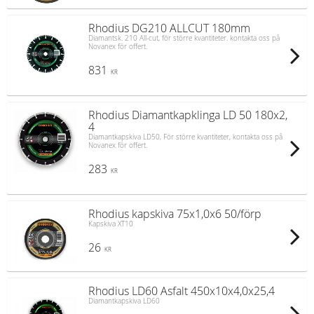
Rhodius DG210 ALLCUT 180mm
Diamantsk. 210 All-cut, för större kvantiteter. kontakta oss på
Novanex för offert.
831
KR
Rhodius Diamantkapklinga LD 50 180x2,
4
Diamantkapskiva LD50, För större kvantiteter, kontakta oss på
Novanex för offert.
283
KR
Rhodius kapskiva 75x1,0x6 50/förp
Kapskiva XT10
26
KR
Rhodius LD60 Asfalt 450x10x4,0x25,4
Diamantkapskiva LD60