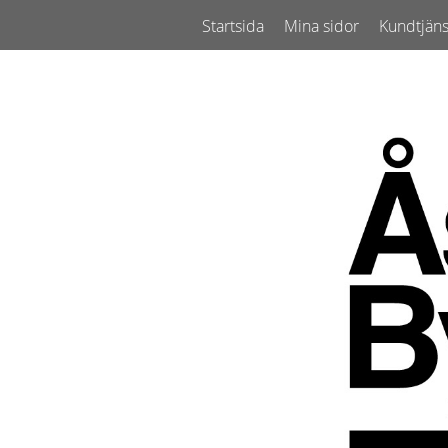
Startsida
Mina sidor
Kundtjäns