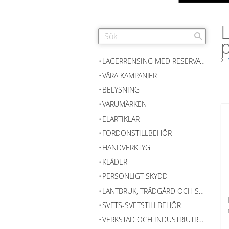
L
p
LAGERRENSING MED RESERVATION FÖR SLUTFÖRSÄLJNING
VÅRA KAMPANJER
BELYSNING
VARUMÄRKEN
ELARTIKLAR
FORDONSTILLBEHÖR
HANDVERKTYG
KLÄDER
PERSONLIGT SKYDD
LANTBRUK, TRÄDGÅRD OCH SKOG
SVETS-SVETSTILLBEHÖR
VERKSTAD OCH INDUSTRIUTRUSTNING