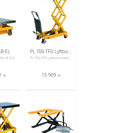
LB-EL
PL 700 TFD Lyftbord dubbelsax
Benämning: PL 500-LB ELKapacitet Kg: 500Min. lyfthöjd mm: 440Max. lyfthöjd: 1025Lastyta mm: 1010x520Lastplatta: 3 mm kromad stålHjul Ø polyuretan: 150 x 48Cykler till maxhöjd: 12 sek.Handta:g FastHandtagshöjd mm: 990Lyftmotor: 0,8 kw/24VEgenvikt kg: 160Elektriskt lyftbordsvagn med dubbelsax.Höjning och sänkning med handreglage.2 styck fasta och 2 styck länkhjul.Fotskydd på länkhjulenInbyggd laddare 24V/4A2x22 Ah batteri
PL 700 TFD Lyftbord dubbelsax
1
15 909
KR
KR