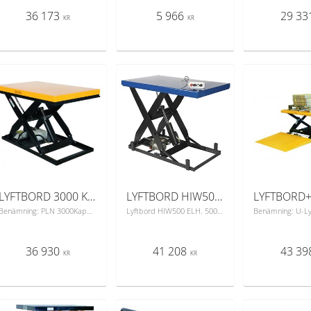
36 173
5 966
29 33
KR
KR
LYFTBORD 3000 KG 800 X 1300
LYFTBORD HIW500 ELH.500KG
Benämning: PLN 3000Kapacitet Kg: 3000Min. bordshöjd mm: 235Max. bordshöjd mm: 1010Lastyta mm: 1300x800Lyfthastighet belastad mm/sek: 30Sänkhastighet belastad mm/sek: 40Nätanslutning: 400 V/16AhHydraulmotor: 1,5 kwEgenvikt kg: 320Yttermått underram mm: 1260x710Elektriska lyftbord för bästa ergonomi och arbetsmiljö.De stationära elektro-hydrauliska lyftborden är lämpliga för alla typer av arbeten och installationer. Mycket användbara inom industri och lager. Helsvetsad stabil bottenram och inbyggd hydraulik.Utrustade med dubbla kolvar.
Lyftbord HIW500 ELH. 500 kg
36 930
41 208
43 39
KR
KR