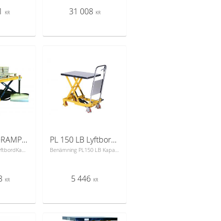
1
31 008
KR
KR
LYFTBORD+RAMP 1000 KG 1450x1140 Låg
PL 150 LB Lyftbord m fotpump
Benämning: U-LyftbordKapacitet Kg: 1000Min. bordshöjd mm: 85Max. bordshöjd mm: 760Lastyta mm: 1450x1140Lyfthastighet belastad mm/sek: 42Sänkhastighet belastad mm/sek: 48Nätanslutning: 400 V/16AhHydraulmotor: 1,5 kwEgenvikt kg med ramp: 250Yttermått ramp mm LxB: 1140x885Elektriskt lyftbord för bästa ergonomi och arbetsmiljö.Stationärt elektro-hydrauliska lyftbord med ramp som är lämpligt för alla typer av arbeten och installationer. Mycket användbara inom industri och lager. Helsvetsad stabil bottenram och inbyggd hydraulik.&#8209; Ramp medföljer&#8209; Enkel manöverlåda&#8209; Klämskyddsram
Benämning PL150 LB Kapacitet Kg 150 Min. lyfthöjd mm 220 Max. lyfthöjd 720 Lastyta mm 700x450 Lastplatta 3 mm,kromad stålHjul Ø polyuretan 100 Cykler till maxhöjd 28 Handtag -Fällbart Handtagshöjd mm 950 Egenvikt kg 46Hydraulisk lyftbordsvagn. Vagnen är försedd med quicklift.Höjning justeras enkelt med fotpump och sänkningmed handreglage. 2 styck fasta och 2 styck länkhjul.Fotskydd på länkhjulen
8
5 446
KR
KR