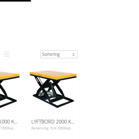
LYFTBORD 1000 KG 800 X 1300
LYFTBORD 2000 KG 800 X 1300
Benämning: PLN 1000Kapacitet Kg: 1000Min. bordshöjd mm: 235Max. bordshöjd mm: 1010Lastyta mm: 1300x800Lyfthastighet belastad mm/sek: 40Sänkhastighet belastad mm/sek: 35Nätanslutning: 400 V/16AhHydraulmotor: 0,75 kwEgenvikt kg: 220Yttermått underram mm: 1260x710Elektriska lyftbord för bästa ergonomi och arbetsmiljö.De stationära elektro-hydrauliska lyftborden är lämpliga för alla typer av arbeten och installationer. Mycket användbara inom industri och lager. Helsvetsad stabil bottenram och inbyggd hydraulik.&#8209; Enkel manöverlåda&#8209;Klämskyddsram
Benämning: PLN 2000Kapacitet Kg: 2000Min. bordshöjd mm: 235Max. bordshöjd mm: 1010Lastyta mm: 1300x800Lyfthastighet belastad mm/sek: 22Sänkhastighet belastad mm/sek: 33Nätanslutning: 400 V/16AhHydraulmotor: 0,75 kwEgenvikt kg: 280Yttermått underram mm: 1260x710Elektriska lyftbord för bästa ergonomi och arbetsmiljö.De stationära elektro-hydrauliska lyftborden är lämpliga för alla typer av arbeten och installationer. Mycket användbara inom industri och lager. Helsvetsad stabil bottenram och inbyggd hydraulik.Utrustad med dubbla kolvar.