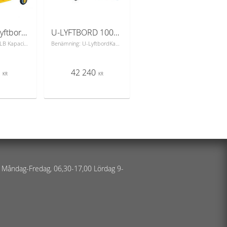
SP 300 LB Lyftbord m fotpump
U-LYFTBORD 1000 KG 1420 X 1140
Benämning: 300 LB Kapacitet Kg: 300 Min. lyfthöjd mm: 340 Max. lyfthöjd: 880 Lastyta mm: 850x500 Lastplatta: 3 mm,kromad stål Hjul Ø polyuretan: 125 Cykler till maxhöjd: 26Handtag -Fällbart Handtagshöjd mm: 990Egenvikt kg: 77Hydraulisk lyftbordsvagn! Vagnen är försedd med quicklift.Höjning justeras enkelt med fotpump och sänkningmed handreglage. 2 styck fasta och 2 styck länkhjul.Fotskydd på länkhjulen
Benämning: U-LyftbordKapacitet Kg: 1000Min. bordshöjd mm: 85Max. bordshöjd mm: 760Lastyta mm: 1450x1140Lyfthastighet belastad mm/sek: 42Sänkhastighet belastad mm/sek: 48Nätanslutning: 400 V/16AhHydraulmotor: 1,5 kwEgenvikt kg: 235Yttermått underram mm: 1340x1070Elektriskt lyftbord för bästa ergonomi och arbetsmiljö.Stationärt elektro-hydrauliskt u-lyftbord spm är lämpligt för alla typer av arbeten och installationer. Mycket användbara inom industri och lager. Helsvetsad stabil bottenram och inbyggd hydraulik.&#8209; Enkel manöverlåda&#8209; Klämskyddsram
6
42 240
KR
KR
 Måndag-Fredag, 06,30-17,00 Lördag 9-