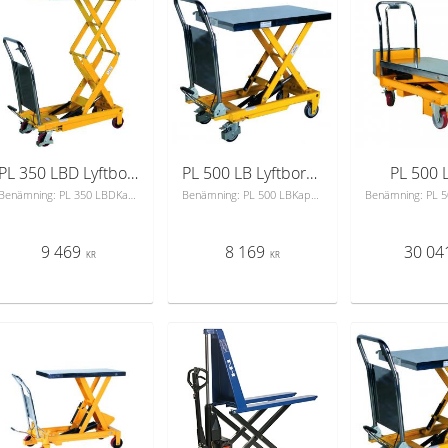
PL 350 LBD Lyftbord dubbelsax
PL 500 LB Lyftbord m fotpump
PL 500 
Benämning: PL 350 LBDKapacitet Kg: 350Min. lyfthöjd mm: 355Max. lyfthöjd: 1300Lastyta mm: 910x500Lastplatta: 3 mm, kromad stålHjul Ø polyuretan: 125Cykler till maxhöjd: 53Handtag FastHandtagshöjd mm: 975Egenvikt kg: 105Hydraulisk lyftbordsvagn med dubbelsax. Försedd med quicklift. Höjning justeras med fotpump och sänkning med handreglage.2 styck fasta och 2 styck länkhjul.Fotskydd på länkhjulen
Benämning: PL 500 LBKapacitet Kg: 500Min. lyfthöjd mm: 355Max. lyfthöjd: 880Lastyta mm: 850x500Lastplatta: 3 mm, kromad stålHjul Ø polyuretan: 125Cykler till maxhöjd: 26Handtag -Fällbart Handtagshöjd mm: 990Egenvikt kg: 81Hydraulisk lyftbordsvagn! Vagnen är försedd med quicklift.Höjning justeras enkelt med fotpump och sänkningmed handreglage. 2 styck fasta och 2 styck länkhjul.Fotskydd på länkhjulen
9 469
8 169
30 04
KR
KR