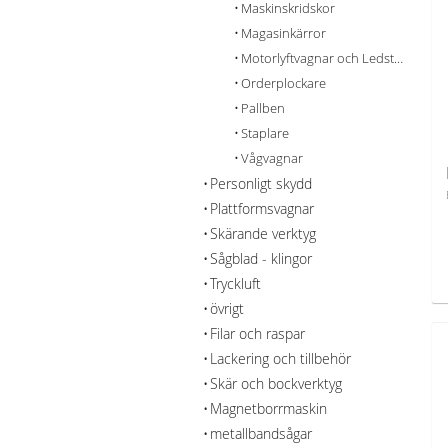
Maskinskridskor
Magasinkärror
Motorlyftvagnar och Ledstaplare
Orderplockare
Pallben
Staplare
Vågvagnar
Personligt skydd
Plattformsvagnar
Skärande verktyg
Sågblad - klingor
Tryckluft
övrigt
Filar och raspar
Lackering och tillbehör
Skär och bockverktyg
Magnetborrmaskin
metallbandsågar