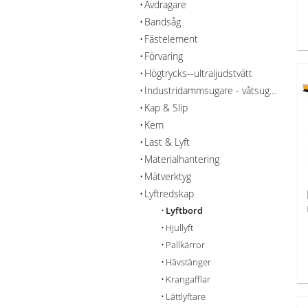
Avdragare
Bandsåg
Fästelement
Förvaring
Högtrycks--ultraljudstvätt
Industridammsugare - våtsug - rengöring
Kap & Slip
Kem
Last & Lyft
Materialhantering
Mätverktyg
Lyftredskap
Lyftbord
Hjullyft
Pallkärror
Hävstänger
Krangafflar
Lättlyftare