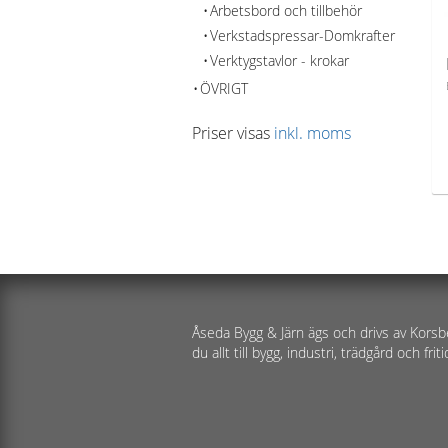
Arbetsbord och tillbehör
Verkstadspressar-Domkrafter
Verktygstavlor - krokar
ÖVRIGT
Priser visas
inkl. moms
Åseda Bygg & Järn ägs och drivs av Korsb
du allt till bygg, industri, trädgård och friti