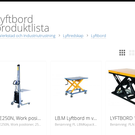
yftbord
roduktlista
Verkstad och Industriutrustning
Lyftredskap
Lyftbord
E250N, Work positioner, 250kg
LB.M Lyftbord m vev kap 300 kg
E250N, Work positioner, 250kg
Benämning PL LBMKapacitet Kg 300Min. lyfthöjd mm 450Max. lyfthöjd 1050Lastyta mm 950x600Lastplatta StålHjul Ø polyuretan 125Cykler till maxhöjd 75Egenvikt kg 70Manuell lyftbordsvagn där höjden justeras medvev. 2 styck fasta och 2 styck länkhjul. Fotskydd pålänkhjulen