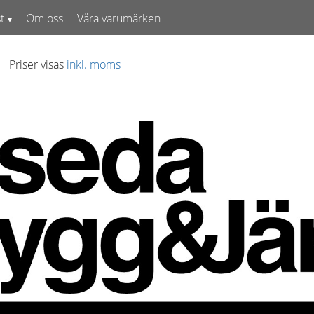
t
Om oss
Våra varumärken
Priser visas
inkl. moms