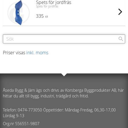
Spets för jordfräs
Spets för jordfräs
335
KR
Priser visas
inkl. moms
Åseda Bygg & Järn ägs och drivs av Korsberga Byggprodukter AB, här
hittar du allt till bygg, industri, trädgård och fritid.
Telefon: 0474-773050 Öppettider: Måndag-Fredag, 06,30-17,00
Lördag 9-13
Org.nr 556551-9807