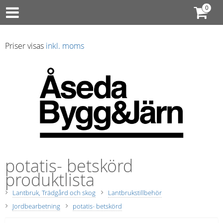
Priser visas
inkl. moms
potatis- betskörd
produktlista
Lantbruk, Trädgård och skog
Lantbrukstillbehör
Jordbearbetning
potatis- betskörd