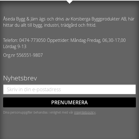
Åseda Bygg & Järn ägs och drivs av Korsberga Byggprodukter AB, här
hittar du allt till bygg, industri, trädgård och fritid.
Telefon: 0474-773050 Öppettider: Måndag-Fredag, 06,30-17,00
Lördag 9-13
Org.nr 556551-9807
Nyhetsbrev
PRENUMERERA
Dina personuppgifter behandlas i enlighet med vår
integritetspolicy
.