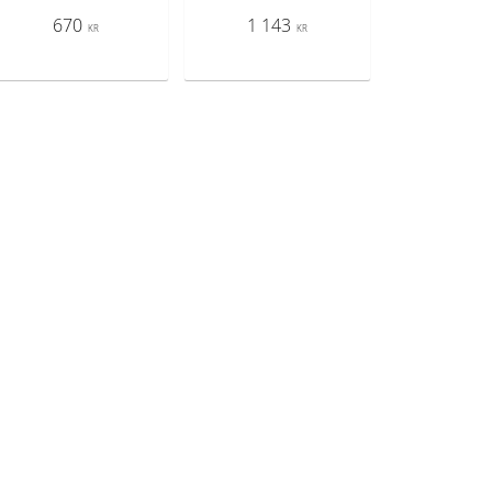
670
1 143
KR
KR