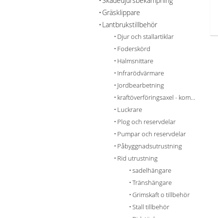
Skadedjursbekämpning
Gräsklippare
Lantbrukstillbehör
Djur och stallartiklar
Foderskörd
Halmsnittare
Infrarödvärmare
Jordbearbetning
kraftöverföringsaxel - komponenter
Luckrare
Plog och reservdelar
Pumpar och reservdelar
Påbyggnadsutrustning
Rid utrustning
sadelhängare
Tränshängare
Grimskaft o tillbehör
Stall tillbehör