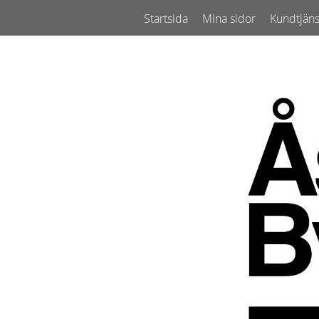
Startsida
Mina sidor
Kundtjäns