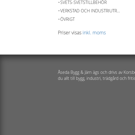
SVETS-SVETSTILLBEHÖR
VERKSTAD OCH INDUSTRIUTRUSTNING
ÖVRIGT
Priser visas
inkl. moms
Åseda Bygg & Järn ägs och drivs av Korsb
du allt till bygg, industri, trädgård och friti