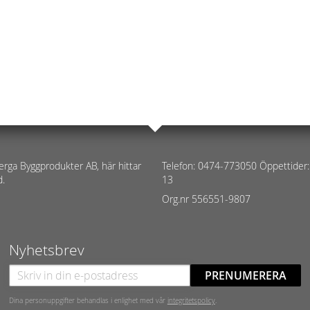
erga Byggprodukter AB, här hittar
Telefon: 0474-773050 Öppettider:
d.
13
Org.nr 556551-9807
Nyhetsbrev
PRENUMERERA
Dina personuppgifter behandlas i enlighet med vår
integritetspolicy
.