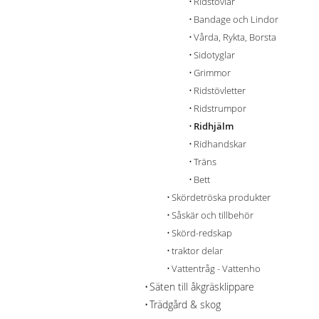
Ridstövlar
Bandage och Lindor
Vårda, Rykta, Borsta
Sidotyglar
Grimmor
Ridstövletter
Ridstrumpor
Ridhjälm
Ridhandskar
Träns
Bett
Skördetröska produkter
Såskär och tillbehör
Skörd-redskap
traktor delar
Vattentråg - Vattenho
Säten till åkgräsklippare
Trädgård & skog