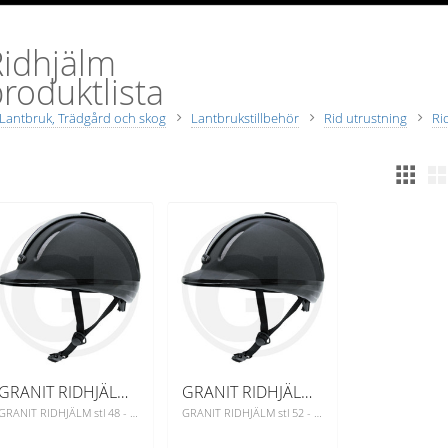
Ridhjälm
roduktlista
Lantbruk, Trädgård och skog
Lantbrukstillbehör
Rid utrustning
Ri
GRANIT RIDHJÄLM stl 48 - 52 cm
GRANIT RIDHJÄLM stl 52 - 57 cm
GRANIT RIDHJÄLM stl 48 - 52 cm
GRANIT RIDHJÄLM stl 52 - 57 cm