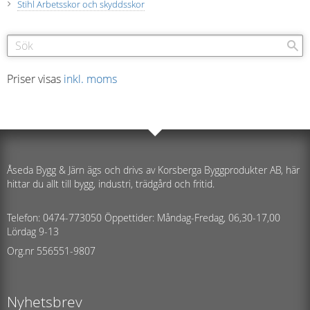
Stihl Arbetsskor och skyddsskor
Priser visas
inkl. moms
Åseda Bygg & Järn ägs och drivs av Korsberga Byggprodukter AB, här
hittar du allt till bygg, industri, trädgård och fritid.
Telefon: 0474-773050 Öppettider: Måndag-Fredag, 06,30-17,00
Lördag 9-13
Org.nr 556551-9807
Nyhetsbrev