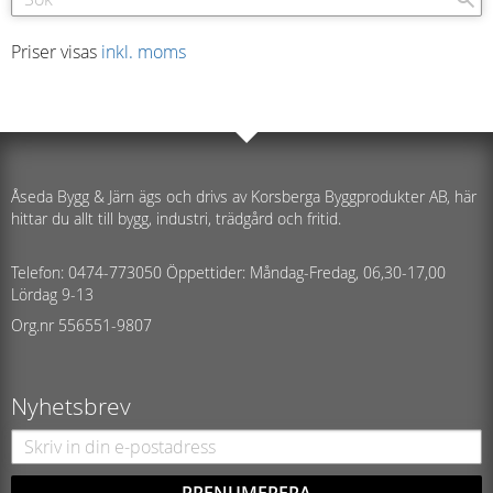
Priser visas
inkl. moms
Åseda Bygg & Järn ägs och drivs av Korsberga Byggprodukter AB, här
hittar du allt till bygg, industri, trädgård och fritid.
Telefon: 0474-773050 Öppettider: Måndag-Fredag, 06,30-17,00
Lördag 9-13
Org.nr 556551-9807
Nyhetsbrev