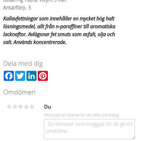
Antal/förp. 3
Kallavfettningar som innehåller en mycket hög halt
lösningsmedel, allt från n-paraffiner till aromatiska
lacknaftor. Avlägsnar fet smuts som asfalt, olja och
salt. Används koncentrerade.
Dela med dig
Facebook
Twitter
LinkedIn
Pinterest
Omdömen
Du
Klicka på en stjärna för att sätta ditt betyg