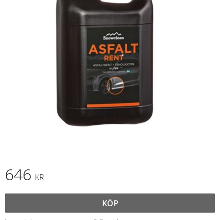
646
KR
KÖP