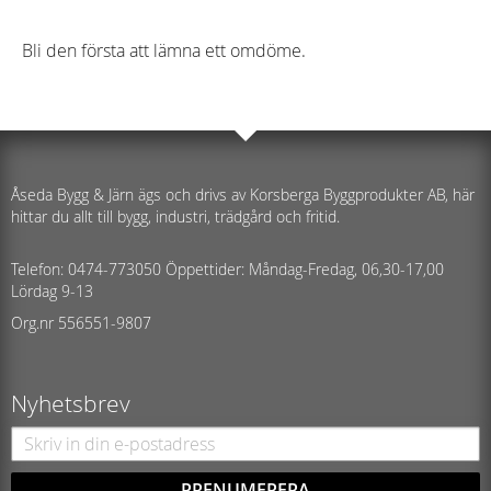
Bli den första att lämna ett omdöme.
Åseda Bygg & Järn ägs och drivs av Korsberga Byggprodukter AB, här
hittar du allt till bygg, industri, trädgård och fritid.
Telefon: 0474-773050 Öppettider: Måndag-Fredag, 06,30-17,00
Lördag 9-13
Org.nr 556551-9807
Nyhetsbrev
PRENUMERERA