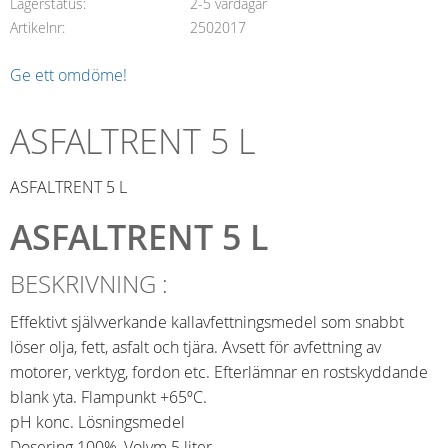
Lagerstatus
2-5 vardagar
Artikelnr
2502017
Ge ett omdöme!
ASFALTRENT 5 L
ASFALTRENT 5 L
ASFALTRENT 5 L
BESKRIVNING :
Effektivt självverkande kallavfettningsmedel som snabbt
löser olja, fett, asfalt och tjära. Avsett för avfettning av
motorer, verktyg, fordon etc. Efterlämnar en rostskyddande
blank yta. Flampunkt +65ºC.
pH konc. Lösningsmedel
Dosering 100%, Volym 5 liter