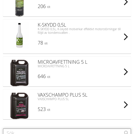
206
KR
K-SKYDD 0,5L
K-SKYDD 0,5L, K-skydd motverkar effektivt motorstörningar till
följd av kondensvatten .
78
KR
MICROAVFETTNING 5 L
MICROAVFETTNING 5 L
646
KR
VAXSCHAMPO PLUS 5L
VAXSCHAMPO PLUS 5L
523
KR