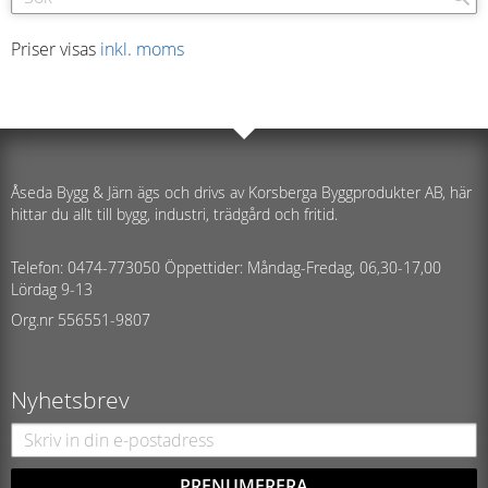
Priser visas
inkl. moms
Åseda Bygg & Järn ägs och drivs av Korsberga Byggprodukter AB, här
hittar du allt till bygg, industri, trädgård och fritid.
Telefon: 0474-773050 Öppettider: Måndag-Fredag, 06,30-17,00
Lördag 9-13
Org.nr 556551-9807
Nyhetsbrev
PRENUMERERA