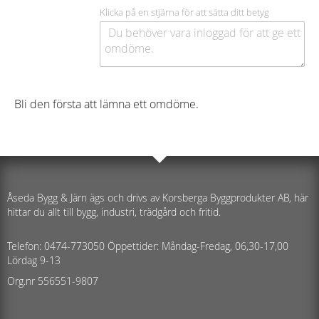
Klicka på en stjärna för att sätta ditt betyg
Bli den första att lämna ett omdöme.
Åseda Bygg & Järn ägs och drivs av Korsberga Byggprodukter AB, här
hittar du allt till bygg, industri, trädgård och fritid.
Telefon: 0474-773050 Öppettider: Måndag-Fredag, 06,30-17,00
Lördag 9-13
Org.nr 556551-9807