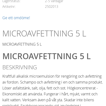
Lagerstatus
2-5 vardagar
Artikelnr
2502013
Ge ett omdöme!
MICROAVFETTNING 5 L
MICROAVFETTNING 5 L
MICROAVFETTNING 5 L
BESKRIVNING
Kraftfull alkalisk microemulsion för rengöring och avfettning
av fordon. Schampo och avfettning i en och samma produkt.
Löser asfaltstänk, salt, olja, fett och sot. Högkoncentrerat -
Ekonomiskt att använda. Fungerar i hårt, mjukt, varmt och
kallt vatten. Verksam även på våt yta. Skadar inte bilens
rostskydd. Snabbseparerande vid användning i