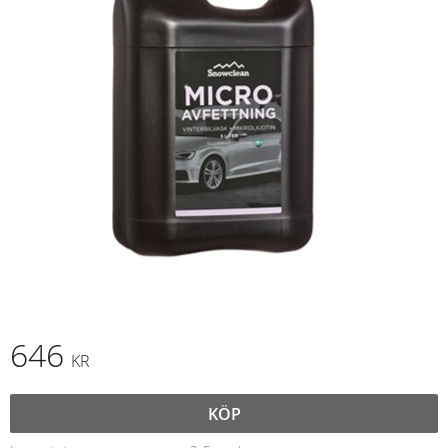
646
KR
KÖP