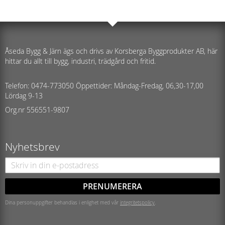
Åseda Bygg & Järn ägs och drivs av Korsberga Byggprodukter AB, här
hittar du allt till bygg, industri, trädgård och fritid.
Telefon: 0474-773050 Öppettider: Måndag-Fredag, 06,30-17,00
Lördag 9-13
Org.nr 556551-9807
Nyhetsbrev
PRENUMERERA
Dina personuppgifter behandlas i enlighet med vår
integritetspolicy
.