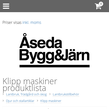
Priser visas
inkl. moms
Klipp maskiner
produktlista
Lantbruk, Trädgård och skog
Lantbrukstillbehör
Djur och stallartiklar
Klipp maskiner