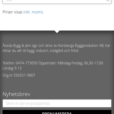
Priser visas
inkl. moms
Åseda Bygg & Järn ägs och drivs av Korsberga Byggprodukter AB, här
hittar du allt till bygg, industri, trädgård och fritid.
Telefon: 0474-773050 Öppettider: Måndag-Fredag, 06,30-17,00
Lördag 9-13
Org.nr 556551-9807
Nyhetsbrev