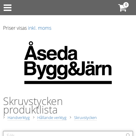
Priser visas
inkl. moms
Skruvstycken
produktlista
Handverktyg
Hållande verktyg
Skruvstycken