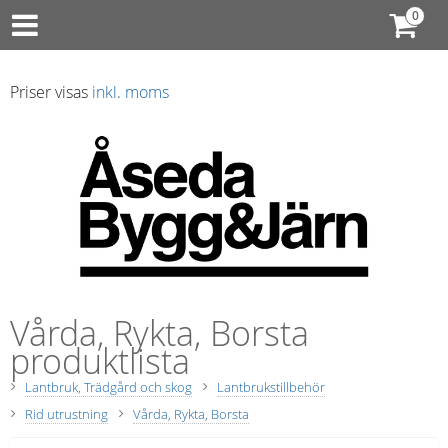
Priser visas
inkl. moms
Vårda, Rykta, Borsta
produktlista
Lantbruk, Trädgård och skog
Lantbrukstillbehör
Rid utrustning
Vårda, Rykta, Borsta