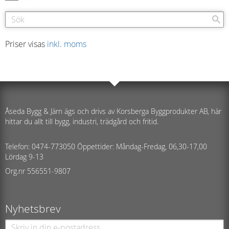
Priser visas
inkl. moms
Åseda Bygg & Järn ägs och drivs av Korsberga Byggprodukter AB, här
hittar du allt till bygg, industri, trädgård och fritid.
Telefon: 0474-773050 Öppettider: Måndag-Fredag, 06,30-17,00
Lördag 9-13
Org.nr 556551-9807
Nyhetsbrev