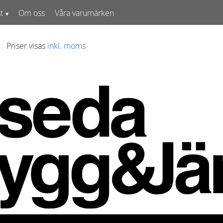
t
Om oss
Våra varumärken
Priser visas
inkl. moms