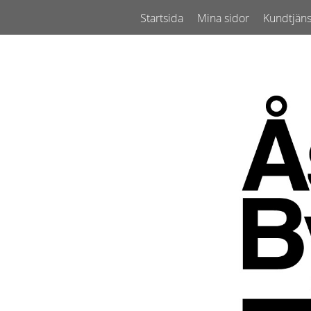
Startsida
Mina sidor
Kundtjäns