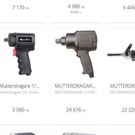
4 988
7 170
5 44
KR
KR
7 299
KR
Mutterdragare 1/2" Stubby L=109mm
MUTTERDRAGARE 2171XP, 1"
Mutterdragare 1/2" Stubby L=109mm
MUTTERDRAGARE 2171XP, 1"
3 080
24 676
22 22
KR
KR