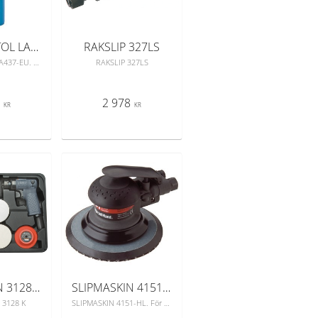
POPNITPISTOL LA437-EU
RAKSLIP 327LS
POPNITPISTOL LA437-EU. Underlättar vid all popnitning.
RAKSLIP 327LS
1
2 978
KR
KR
SLIPMASKIN 3128 KA
SLIPMASKIN 4151-HL
 3128 K
SLIPMASKIN 4151-HL. För användning i karosseriverkstäder där fina ytor och hög prestanda kvävs.