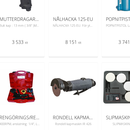
MUTTERDRAGARE COMP. 1/2
NÅLHACKA 125-EU
Bult kap : 13 mm ( 3/8" )Max. moment : 624 NmOmd/min : 12 000 RPMLufttryck : 6-6,5 barLuftförbrukning : 113 L/minNettovikt : 1,24 kgLuftslang : 10 mm ( 3/8" )Ljudnivå : 83 dBA
NÅLHACKA 125-EU. För ytarbeten som färg- rost- smuts- eller svetsslaggborttagning är detta verktyg ett bra och ekonomiskt hjälpmedel.
3 533
8 151
3 74
KR
KR
RENGÖRINGS/RENSNINGSKIT I VÄSKA
RONDELL KAPMASKIN IR 426
400RPM, anslutning: 1/4", Ljudnivå: 86dBA. Kit innehåller: Målnings/färgrensare, Gummirensare, hållare, 3st wirehjul (stålborstar)
Rondell kapmaskin IR 426
SLIPMASKIN