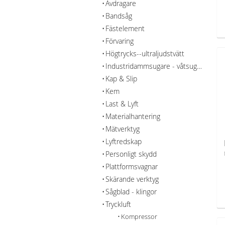
Avdragare
Bandsåg
Fästelement
Förvaring
Högtrycks--ultraljudstvätt
Industridammsugare - våtsug - rengöring
Kap & Slip
Kem
Last & Lyft
Materialhantering
Mätverktyg
Lyftredskap
Personligt skydd
Plattformsvagnar
Skärande verktyg
Sågblad - klingor
Tryckluft
Kompressor