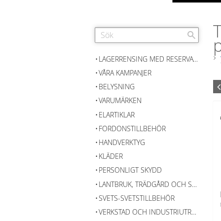
T
p
LAGERRENSING MED RESERVATION FÖR SLUTFÖRSÄLJNING
VÅRA KAMPANJER
BELYSNING
VARUMÄRKEN
ELARTIKLAR
FORDONSTILLBEHÖR
HANDVERKTYG
KLÄDER
PERSONLIGT SKYDD
LANTBRUK, TRÄDGÅRD OCH SKOG
SVETS-SVETSTILLBEHÖR
VERKSTAD OCH INDUSTRIUTRUSTNING