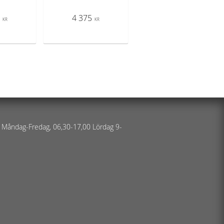
9
4 375
KR
KR
 Måndag-Fredag, 06,30-17,00 Lördag 9-