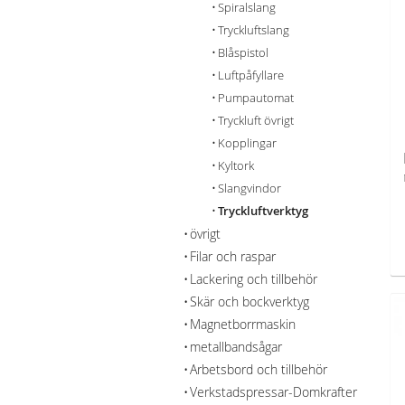
Spiralslang
Tryckluftslang
Blåspistol
Luftpåfyllare
Pumpautomat
Tryckluft övrigt
Kopplingar
Kyltork
Slangvindor
Tryckluftverktyg
övrigt
Filar och raspar
Lackering och tillbehör
Skär och bockverktyg
Magnetborrmaskin
metallbandsågar
Arbetsbord och tillbehör
Verkstadspressar-Domkrafter