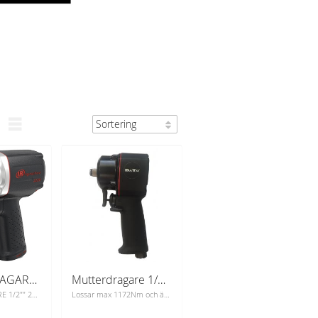
MUTTERDRAGARE 1/2" 2235QXPA
Mutterdragare 1/2" Composite Stubby 1172Nm.
MUTTERDRAGARE 1/2"" 2235QXPA
Lossar max 1172Nm och är endast 98mm lång, stark, liten och smidig maskin.