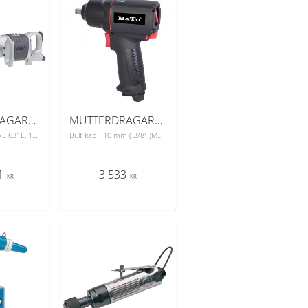
MUTTERDRAGARE 631L, 1"
MUTTERDRAGARE COMP 3/8
MUTTERDRAGARE 631L, 1". 1" mutterdragare 631 L med förlängd drivtapp
Bult kap : 10 mm ( 3/8" )Max moment : 583 NmOmd/ min : 12 000 RPMLufttryck : 6-6,5 barLuftförbrukning : 113 L/minNettovikt 1,24 kgLuftslang : 10 mm ( 3/8" )Ljudnivå : 83 dBA
1
3 533
KR
KR