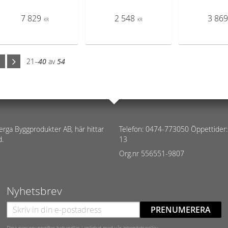
7 829
2 548
3 86
KR
KR
21–
40
av
54
erga Byggprodukter AB, här hittar
Telefon: 0474-773050 Öppettider:
d.
13
Org.nr 556551-9807
Nyhetsbrev
PRENUMERERA