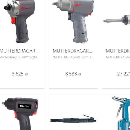
MUTTERDRAGARE 3/8" 15QMAX
MUTTERDRAGARE 3/8" 2115QTIMAX
Mutterdragare 3/8""15QMAX
"MUTTERDRAGARE 3/8"" 2115QTIMAX"
3 625
8 533
27 22
KR
KR