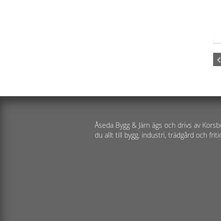
Åseda Bygg & Järn ägs och drivs av Korsb
du allt till bygg, industri, trädgård och friti