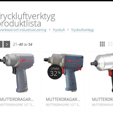
ryckluftverktyg
roduktlista
Verkstad och Industriutrustning
Tryckluft
Tryckluftverktyg
21–
40
av
54
SPARA
32
%
MUTTERDRAGARE 1/2" 2125QTIMAX
MUTTERDRAGARE 1/2" 2235QTIMAX
MUTTERDRAGARE 1/2"" 2125QTIMAX
MUTTERDRAGARE 1/2"" 2235QTIMAX