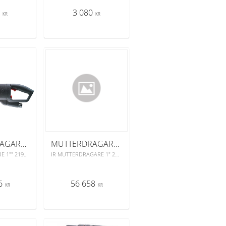
5
3 080
KR
KR
MUTTERDRAGARE 2190TI-6, 1"
MUTTERDRAGARE 2925RB2TI, 1"
MUTTERDRAGARE 1"" 2190TI-6
IR MUTTERDRAGARE 1" 2925RB2TI För de riktigt stora bultarna med hela 2305 max lossnings moment och titaniumhus, låg vikt endast 6,5 kg.
6
56 658
KR
KR