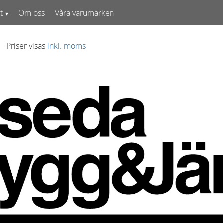
t
Om oss
Våra varumärken
Priser visas
inkl. moms