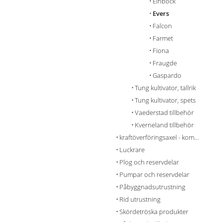
Einböck
Evers
Falcon
Farmet
Fiona
Fraugde
Gaspardo
Tung kultivator, tallrik
Tung kultivator, spets
Vaederstad tillbehör
Kverneland tillbehör
kraftöverföringsaxel - komponenter
Luckrare
Plog och reservdelar
Pumpar och reservdelar
Påbyggnadsutrustning
Rid utrustning
Skördetröska produkter