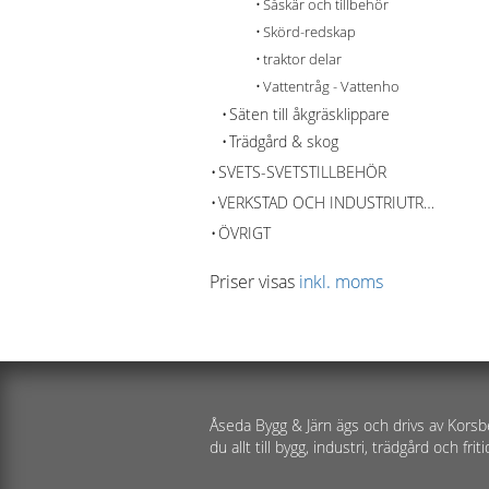
Såskär och tillbehör
Skörd-redskap
traktor delar
Vattentråg - Vattenho
Säten till åkgräsklippare
Trädgård & skog
SVETS-SVETSTILLBEHÖR
VERKSTAD OCH INDUSTRIUTRUSTNING
ÖVRIGT
Priser visas
inkl. moms
Åseda Bygg & Järn ägs och drivs av Korsb
du allt till bygg, industri, trädgård och friti