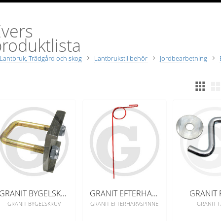
Evers
roduktlista
Lantbruk, Trädgård och skog
Lantbrukstillbehör
Jordbearbetning
GRANIT BYGELSKRUV
GRANIT EFTERHARVSPINNE
GRANIT 
GRANIT BYGELSKRUV
GRANIT EFTERHARVSPINNE
GRANIT 