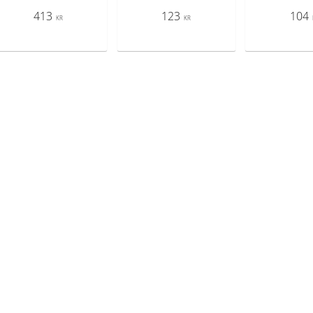
413
123
104
KR
KR