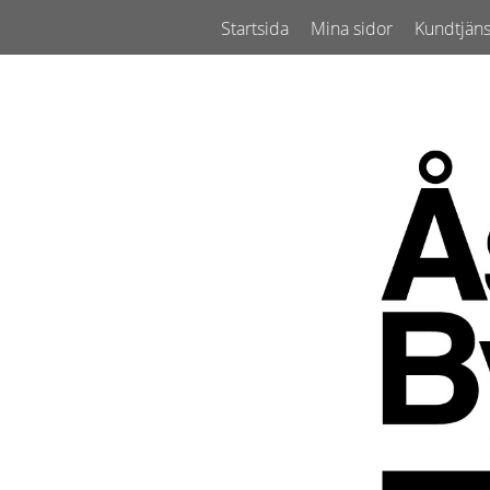
Startsida
Mina sidor
Kundtjäns