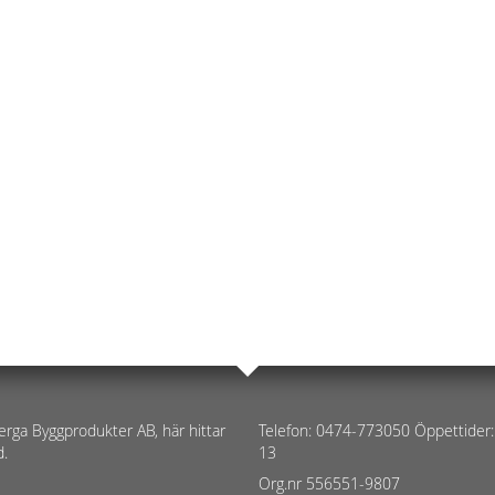
erga Byggprodukter AB, här hittar
Telefon: 0474-773050 Öppettider:
d.
13
Org.nr 556551-9807