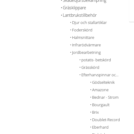
Skadedjursbekämpning
Gräsklippare
Lantbrukstillbehör
Djur och stallartiklar
Foderskörd
Halmsnittare
Infrarödvärmare
Jordbearbetning
potatis- betskörd
Grässkörd
Efterharvspinnar och Tillbehör
Gödselteknik
Amazone
Bednar - Strom
Bourgault
Brix
Doublet-Record
Eberhard