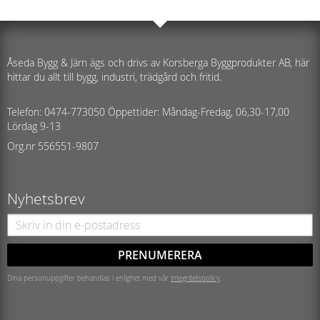
Åseda Bygg & Järn ägs och drivs av Korsberga Byggprodukter AB, här
hittar du allt till bygg, industri, trädgård och fritid.
Telefon: 0474-773050 Öppettider: Måndag-Fredag, 06,30-17,00
Lördag 9-13
Org.nr 556551-9807
Nyhetsbrev
PRENUMERERA
Dina personuppgifter behandlas i enlighet med vår
integritetspolicy
.