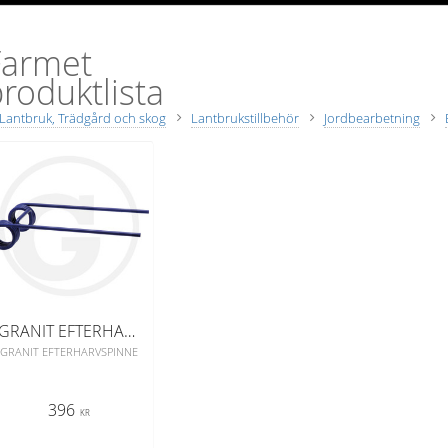
Farmet
roduktlista
Lantbruk, Trädgård och skog
Lantbrukstillbehör
Jordbearbetning
GRANIT EFTERHARVSPINNE
GRANIT EFTERHARVSPINNE
396
KR