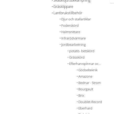
Skadedjursbekämpning
Gräsklippare
Lantbrukstillbehör
Djur och stallartiklar
Foderskörd
Halmsnittare
Infrarödvärmare
Jordbearbetning
potatis- betskörd
Grässkörd
Efterharvspinnar och Tillbehör
Gödselteknik
Amazone
Bednar - Strom
Bourgault
Brix
Doublet-Record
Eberhard