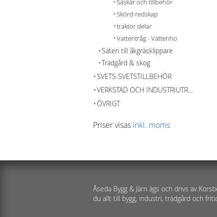
Såskär och tillbehör
Skörd-redskap
traktor delar
Vattentråg - Vattenho
Säten till åkgräsklippare
Trädgård & skog
SVETS-SVETSTILLBEHÖR
VERKSTAD OCH INDUSTRIUTRUSTNING
ÖVRIGT
Priser visas
inkl. moms
Åseda Bygg & Järn ägs och drivs av Korsb
du allt till bygg, industri, trädgård och friti