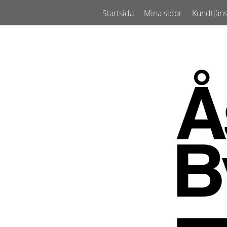
Startsida
Mina sidor
Kundtjäns