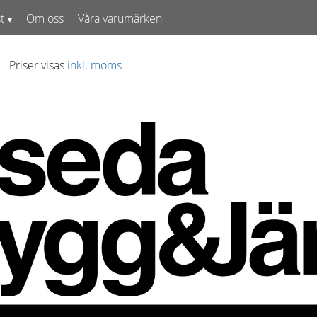
t
Om oss
Våra varumärken
Priser visas
inkl. moms