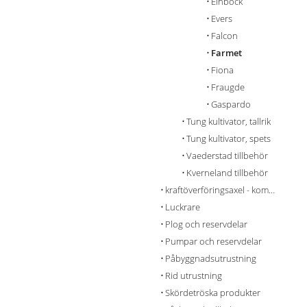
Einböck
Evers
Falcon
Farmet
Fiona
Fraugde
Gaspardo
Tung kultivator, tallrik
Tung kultivator, spets
Vaederstad tillbehör
Kverneland tillbehör
kraftöverföringsaxel - komponenter
Luckrare
Plog och reservdelar
Pumpar och reservdelar
Påbyggnadsutrustning
Rid utrustning
Skördetröska produkter