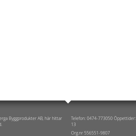
erga Byggprodukter AB, här hittar
Telefon: 0474-773050 Öppettider:
d.
13
Org.nr 556551-9807